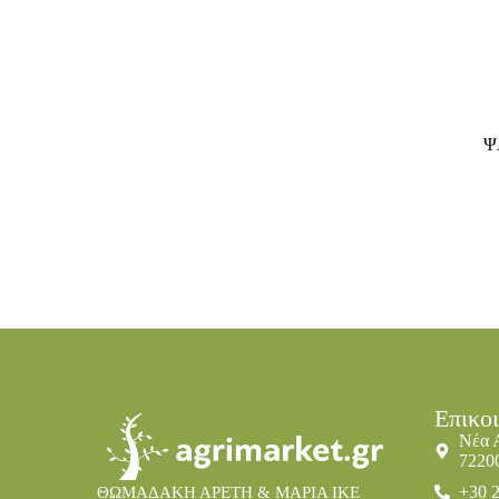
Ψ
Επικο
Νέα 
7220
+30 
ΘΩΜΑΔΑΚΗ ΑΡΕΤΗ & ΜΑΡΙΑ IKE