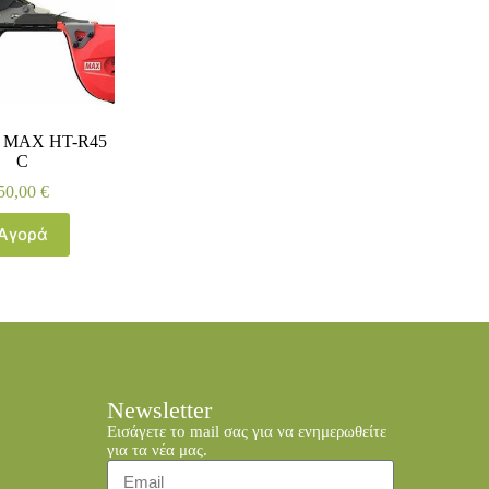
 MAX HT-R45
C
50,00
€
Αγορά
Newsletter
Εισάγετε το mail σας για να ενημερωθείτε
για τα νέα μας.