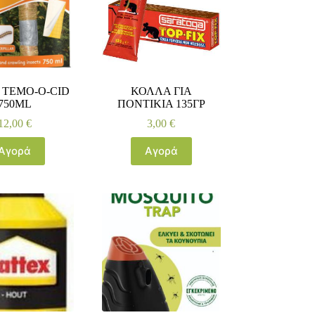
 TEMO-O-CID
ΚΟΛΛΑ ΓΙΑ
750ML
ΠΟΝΤΙΚΙΑ 135ΓΡ
12,00
€
3,00
€
Αγορά
Αγορά