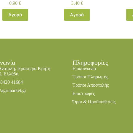
0,90
€
3,40
€
Αγορά
Αγορά
ινωνία
Πληροφορίες
Ανατολή, Ιεραπετρα Κρήτη
Επικοινωνία
0, Ελλάδα
Τρόποι Πληρωμής
28420 41684
Τρόποι Αποστολής
agrimarket.gr
Επιστροφές
Όροι & Προϋποθέσεις