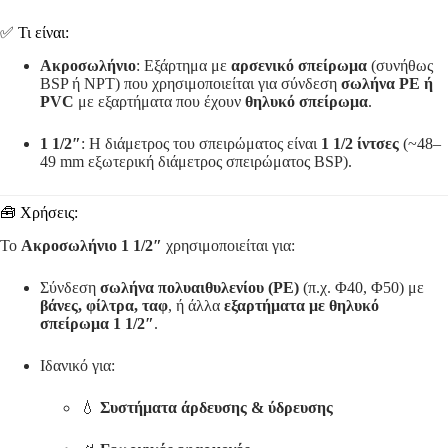
✅ Τι είναι:
Ακροσωλήνιο
: Εξάρτημα με
αρσενικό σπείρωμα
(συνήθως
BSP ή NPT) που χρησιμοποιείται για σύνδεση
σωλήνα PE ή
PVC
με εξαρτήματα που έχουν
θηλυκό σπείρωμα
.
1 1/2″
: Η διάμετρος του σπειρώματος είναι
1 1/2 ίντσες
(~48–
49 mm εξωτερική διάμετρος σπειρώματος BSP).
🧰 Χρήσεις:
Το
Ακροσωλήνιο 1 1/2″
χρησιμοποιείται για:
Σύνδεση
σωλήνα πολυαιθυλενίου (PE)
(π.χ. Φ40, Φ50) με
βάνες, φίλτρα, ταφ
, ή άλλα
εξαρτήματα με θηλυκό
σπείρωμα 1 1/2″
.
Ιδανικό για:
💧
Συστήματα άρδευσης & ύδρευσης