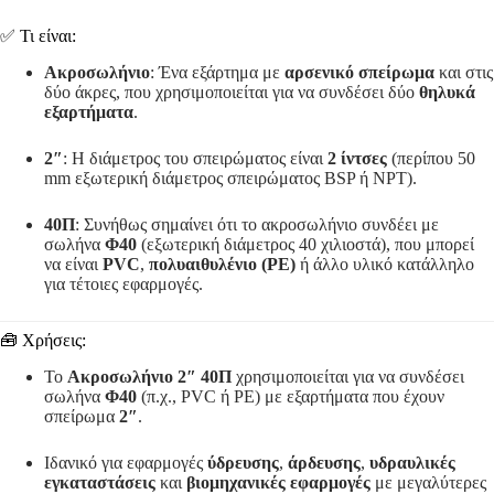
✅ Τι είναι:
Ακροσωλήνιο
: Ένα εξάρτημα με
αρσενικό σπείρωμα
και στις
δύο άκρες, που χρησιμοποιείται για να συνδέσει δύο
θηλυκά
εξαρτήματα
.
2″
: Η διάμετρος του σπειρώματος είναι
2 ίντσες
(περίπου 50
mm εξωτερική διάμετρος σπειρώματος BSP ή NPT).
40Π
: Συνήθως σημαίνει ότι το ακροσωλήνιο συνδέει με
σωλήνα
Φ40
(εξωτερική διάμετρος 40 χιλιοστά), που μπορεί
να είναι
PVC
,
πολυαιθυλένιο (PE)
ή άλλο υλικό κατάλληλο
για τέτοιες εφαρμογές.
🧰 Χρήσεις:
Το
Ακροσωλήνιο 2″ 40Π
χρησιμοποιείται για να συνδέσει
σωλήνα
Φ40
(π.χ., PVC ή PE) με εξαρτήματα που έχουν
σπείρωμα
2″
.
Ιδανικό για εφαρμογές
ύδρευσης
,
άρδευσης
,
υδραυλικές
εγκαταστάσεις
και
βιομηχανικές εφαρμογές
με μεγαλύτερες