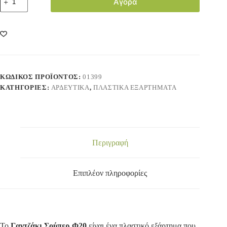
Αγορά
ΚΩΔΙΚΌΣ ΠΡΟΪΌΝΤΟΣ:
01399
ΚΑΤΗΓΟΡΊΕΣ:
ΑΡΔΕΥΤΙΚΑ
,
ΠΛΑΣΤΙΚΑ ΕΞΑΡΤΗΜΑΤΑ
Περιγραφή
Επιπλέον πληροφορίες
Το
Γαντζάκι Σούπερ Φ20
είναι ένα πλαστικό εξάρτημα που