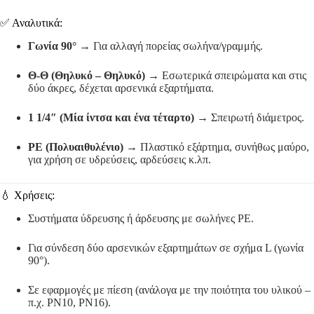
✅ Αναλυτικά:
Γωνία 90°
→ Για αλλαγή πορείας σωλήνα/γραμμής.
Θ-Θ (Θηλυκό – Θηλυκό)
→ Εσωτερικά σπειρώματα και στις
δύο άκρες, δέχεται αρσενικά εξαρτήματα.
1 1/4″ (Μία ίντσα και ένα τέταρτο)
→ Σπειρωτή διάμετρος.
ΡΕ (Πολυαιθυλένιο)
→ Πλαστικό εξάρτημα, συνήθως μαύρο,
για χρήση σε υδρεύσεις, αρδεύσεις κ.λπ.
💧 Χρήσεις:
Συστήματα ύδρευσης ή άρδευσης με σωλήνες PE.
Για σύνδεση δύο αρσενικών εξαρτημάτων σε σχήμα L (γωνία
90°).
Σε εφαρμογές με πίεση (ανάλογα με την ποιότητα του υλικού –
π.χ. PN10, PN16).