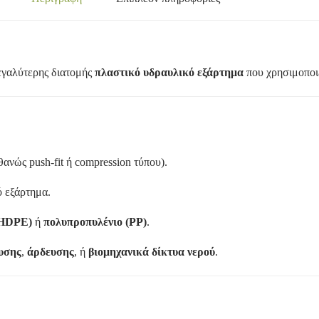
εγαλύτερης διατομής
πλαστικό υδραυλικό εξάρτημα
που χρησιμοποιε
ανώς push-fit ή compression τύπου).
ό εξάρτημα.
(HDPE)
ή
πολυπροπυλένιο (PP)
.
υσης
,
άρδευσης
, ή
βιομηχανικά δίκτυα νερού
.