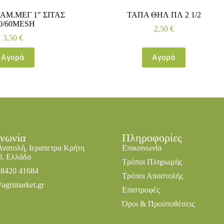
ΑΜ.ΜΕΓ 1″ ΣΙΤΑΣ
ΤΑΠΑ ΘΗΛ ΠΛ 2 1/2
0/60ΜΕSH
2,50
€
3,50
€
Αγορά
Αγορά
ινωνία
Πληροφορίες
Ανατολή, Ιεραπετρα Κρήτη
Επικοινωνία
0, Ελλάδα
Τρόποι Πληρωμής
28420 41684
Τρόποι Αποστολής
agrimarket.gr
Επιστροφές
Όροι & Προϋποθέσεις