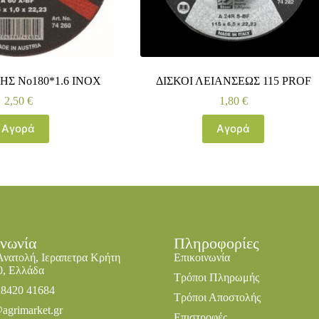
ΗΣ No180*1.6 ΙΝΟΧ
ΔΙΣΚΟΙ ΛΕΙΑΝΣΕΩΣ 115 PROF
2,50
€
1,80
€
Αγορά
Αγορά
ινωνία
Πληροφορίες
Ανατολή, Ιεραπετρα Κρήτη
Επικοινωνία
0, Ελλάδα
Τρόποι Πληρωμής
28420 41684
Τρόποι Αποστολής
agrimarket.gr
Επιστροφές