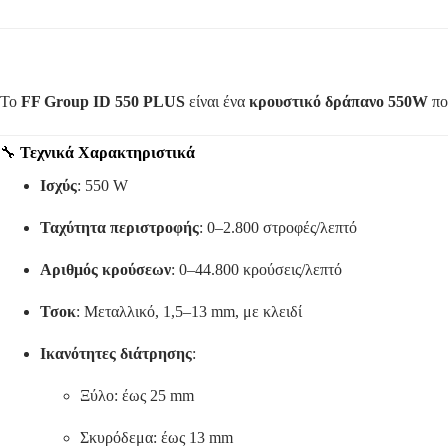
Το
FF Group ID 550 PLUS
είναι ένα
κρουστικό δράπανο 550W
πο
🔧
Τεχνικά Χαρακτηριστικά
Ισχύς
:
550 W
Ταχύτητα περιστροφής
:
0–2.800 στροφές/λεπτό
Αριθμός κρούσεων
:
0–44.800 κρούσεις/λεπτό
Τσοκ
:
Μεταλλικό, 1,5–13 mm, με κλειδί
Ικανότητες διάτρησης
:
Ξύλο:
έως 25 mm
Σκυρόδεμα:
έως 13 mm