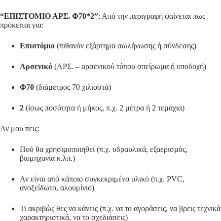
“ΕΠΙΣΤΟΜΙΟ ΑΡΣ. Φ70*2”
; Από την περιγραφή φαίνεται πως
πρόκειται για:
Επιστόμιο
(πιθανόν εξάρτημα σωλήνωσης ή σύνδεσης)
Αρσενικό
(ΑΡΣ. – αρσενικού τύπου σπείρωμα ή υποδοχή)
Φ70
(διάμετρος 70 χιλιοστά)
2
(ίσως ποσότητα ή μήκος, π.χ. 2 μέτρα ή 2 τεμάχια)
Αν μου πεις:
Πού θα χρησιμοποιηθεί (π.χ. υδραυλικά, εξαερισμός,
βιομηχανία κ.λπ.)
Αν είναι από κάποιο συγκεκριμένο υλικό (π.χ. PVC,
ανοξείδωτο, αλουμίνιο)
Τι ακριβώς θες να κάνεις (π.χ. να το αγοράσεις, να βρεις τεχνικά
χαρακτηριστικά, να το σχεδιάσεις)