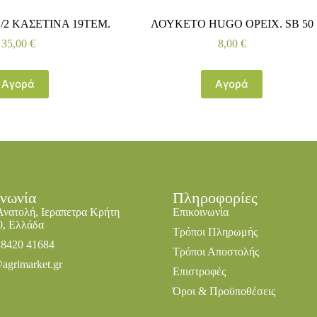
/2 ΚΑΣΕΤΙΝΑ 19ΤΕΜ.
ΛΟΥΚΕΤΟ HUGO ΟΡΕΙΧ. SB 50
35,00
€
8,00
€
Αγορά
Αγορά
ινωνία
Πληροφορίες
Ανατολή, Ιεραπετρα Κρήτη
Επικοινωνία
0, Ελλάδα
Τρόποι Πληρωμής
28420 41684
Τρόποι Αποστολής
agrimarket.gr
Επιστροφές
Όροι & Προϋποθέσεις