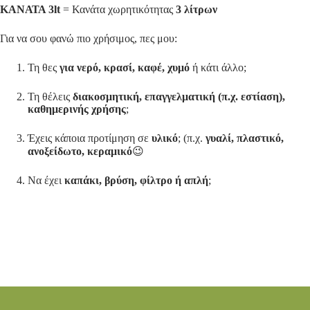
ΚΑΝΑΤΑ 3lt
= Κανάτα χωρητικότητας
3 λίτρων
Για να σου φανώ πιο χρήσιμος, πες μου:
Τη θες
για νερό, κρασί, καφέ, χυμό
ή κάτι άλλο;
Τη θέλεις
διακοσμητική, επαγγελματική (π.χ. εστίαση),
καθημερινής χρήσης
;
Έχεις κάποια προτίμηση σε
υλικό
; (π.χ.
γυαλί, πλαστικό,
ανοξείδωτο, κεραμικό
😉
Να έχει
καπάκι, βρύση, φίλτρο ή απλή
;