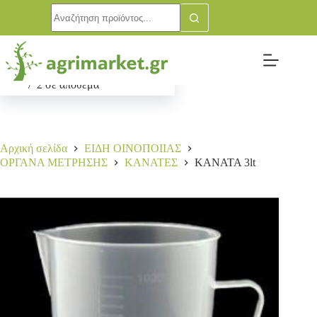
ΚΑΝΑΤΑ 3lt
Αγορά
6,50
€
2 σε απόθεμα
Αρχική σελίδα
ΕΙΔΗ ΟΙΝΟΠΟΙΙΑΣ
ΟΡΓΑΝΑ ΜΕΤΡΗΣΗΣ
ΚΑΝΑΤΕΣ
ΚΑΝΑΤΑ 3lt