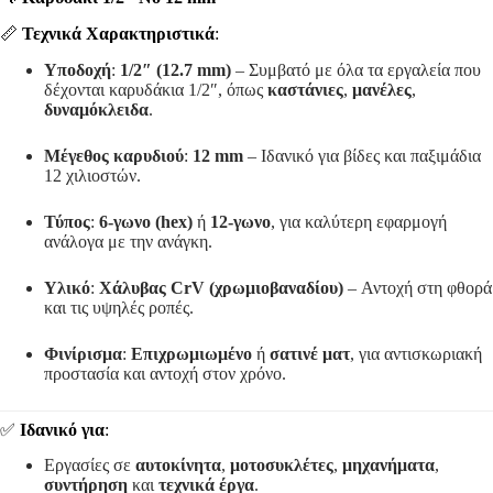
📏
Τεχνικά Χαρακτηριστικά
:
Υποδοχή
:
1/2″ (12.7 mm)
– Συμβατό με όλα τα εργαλεία που
δέχονται καρυδάκια 1/2″, όπως
καστάνιες
,
μανέλες
,
δυναμόκλειδα
.
Μέγεθος καρυδιού
:
12 mm
– Ιδανικό για βίδες και παξιμάδια
12 χιλιοστών.
Τύπος
:
6-γωνο (hex)
ή
12-γωνο
, για καλύτερη εφαρμογή
ανάλογα με την ανάγκη.
Υλικό
:
Χάλυβας CrV (χρωμιοβαναδίου)
– Αντοχή στη φθορά
και τις υψηλές ροπές.
Φινίρισμα
:
Επιχρωμιωμένο
ή
σατινέ ματ
, για αντισκωριακή
προστασία και αντοχή στον χρόνο.
✅
Ιδανικό για
:
Εργασίες σε
αυτοκίνητα
,
μοτοσυκλέτες
,
μηχανήματα
,
συντήρηση
και
τεχνικά έργα
.