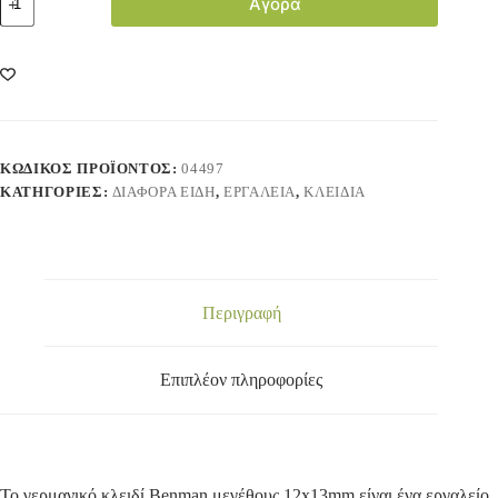
Αγορά
ΚΩΔΙΚΌΣ ΠΡΟΪΌΝΤΟΣ:
04497
ΚΑΤΗΓΟΡΊΕΣ:
ΔΙΑΦΟΡΑ ΕΙΔΗ
,
ΕΡΓΑΛΕΙΑ
,
ΚΛΕΙΔΙΑ
Περιγραφή
Επιπλέον πληροφορίες
Το γερμανικό κλειδί Benman μεγέθους 12x13mm είναι ένα εργαλείο