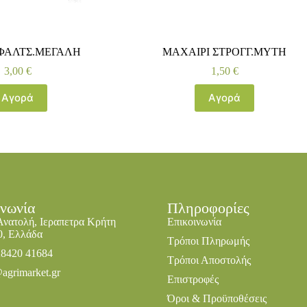
ΦΑΛΤΣ.ΜΕΓΑΛΗ
ΜΑΧΑΙΡΙ ΣΤΡΟΓΓ.ΜΥΤΗ
3,00
€
1,50
€
Αγορά
Αγορά
ινωνία
Πληροφορίες
Ανατολή, Ιεραπετρα Κρήτη
Επικοινωνία
0, Ελλάδα
Τρόποι Πληρωμής
28420 41684
Τρόποι Αποστολής
agrimarket.gr
Επιστροφές
Όροι & Προϋποθέσεις