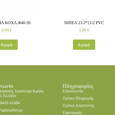
ΓΙΑ ΚΟΧΛ.Φ40-50
ΝΙΠΕΛ 21/2*21/2 PVC
4,00
€
2,80
€
Αγορά
Αγορά
ινωνία
Πληροφορίες
Ανατολή, Ιεραπετρα Κρήτη
Επικοινωνία
0, Ελλάδα
Τρόποι Πληρωμής
28420 41684
Τρόποι Αποστολής
agrimarket.gr
Επιστροφές