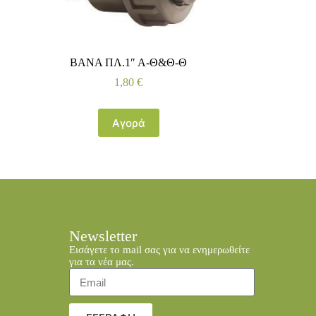
ΒΑΝΑ ΠΛ.1″ Α-Θ&Θ-Θ
1,80
€
Αγορά
Newsletter
Εισάγετε το mail σας για να ενημερωθείτε
για τα νέα μας.