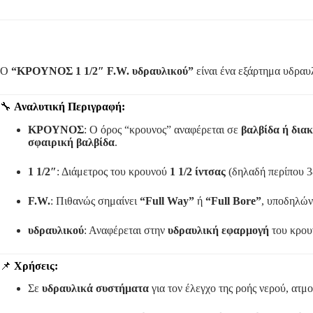
Ο
“ΚΡΟΥΝΟΣ 1 1/2″ F.W. υδραυλικού”
είναι ένα εξάρτημα υδραυ
🔧
Αναλυτική Περιγραφή:
ΚΡΟΥΝΟΣ
: Ο όρος “κρουνος” αναφέρεται σε
βαλβίδα ή δια
σφαιρική βαλβίδα
.
1 1/2″
: Διάμετρος του κρουνού
1 1/2 ίντσας
(δηλαδή περίπου 3
F.W.
: Πιθανώς σημαίνει
“Full Way”
ή
“Full Bore”
, υποδηλών
υδραυλικού
: Αναφέρεται στην
υδραυλική εφαρμογή
του κρου
📌
Χρήσεις:
Σε
υδραυλικά συστήματα
για τον έλεγχο της ροής νερού, ατμ