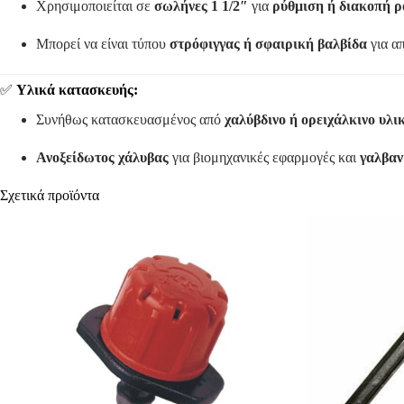
Χρησιμοποιείται σε
σωλήνες 1 1/2″
για
ρύθμιση ή διακοπή ρ
Μπορεί να είναι τύπου
στρόφιγγας ή σφαιρική βαλβίδα
για απ
✅
Υλικά κατασκευής:
Συνήθως κατασκευασμένος από
χαλύβδινο ή ορειχάλκινο υλι
Ανοξείδωτος χάλυβας
για βιομηχανικές εφαρμογές και
γαλβαν
Σχετικά προϊόντα