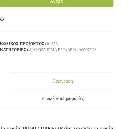
Αγορά
ΚΩΔΙΚΌΣ ΠΡΟΪΌΝΤΟΣ:
01353
ΚΑΤΗΓΟΡΊΕΣ:
ΔΙΑΦΟΡΑ ΕΙΔΗ
,
ΕΡΓΑΛΕΙΑ
,
ΛΟΥΚΕΤΑ
Περιγραφή
Επιπλέον πληροφορίες
Το λουκέτο
HUGO COBRA 61P
είναι ένα ατσάλινο λουκέτο