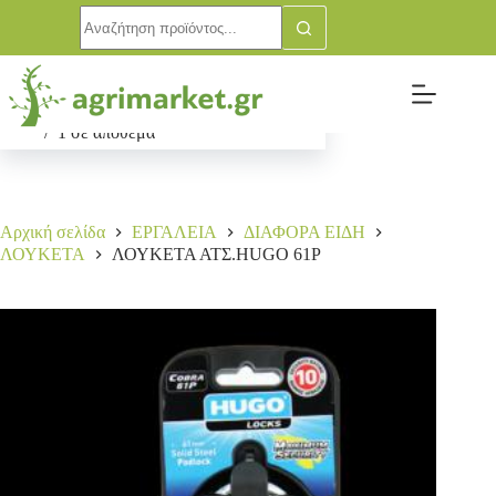
ΛΟΥΚΕΤΑ ΑΤΣ.HUGO 61P
Αγορά
47,00
€
1 σε απόθεμα
Αρχική σελίδα
ΕΡΓΑΛΕΙΑ
ΔΙΑΦΟΡΑ ΕΙΔΗ
ΛΟΥΚΕΤΑ
ΛΟΥΚΕΤΑ ΑΤΣ.HUGO 61P