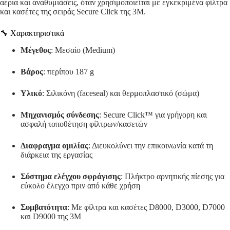
αέρια και αναθυμιάσεις, όταν χρησιμοποιείται με εγκεκριμένα φίλτρα
και κασέτες της σειράς Secure Click της 3M.
🔧 Χαρακτηριστικά
Μέγεθος
:
Μεσαίο (Medium)
Βάρος
:
περίπου 187 g
Υλικό
:
Σιλικόνη (faceseal) και θερμοπλαστικό (σώμα)
Μηχανισμός σύνδεσης
:
Secure Click™ για γρήγορη και
ασφαλή τοποθέτηση φίλτρων/κασετών
Διαφραγμα ομιλίας
:
Διευκολύνει την επικοινωνία κατά τη
διάρκεια της εργασίας
Σύστημα ελέγχου σφράγισης
:
Πλήκτρο αρνητικής πίεσης για
εύκολο έλεγχο πριν από κάθε χρήση
Συμβατότητα
:
Με φίλτρα και κασέτες D8000, D3000, D7000
και D9000 της 3M