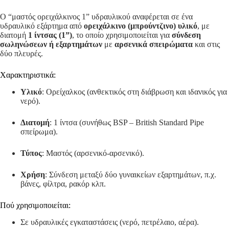
Ο “μαστός ορειχάλκινος 1” υδραυλικού αναφέρεται σε ένα
υδραυλικό εξάρτημα από
ορειχάλκινο (μπρούντζινο) υλικό
, με
διατομή
1 ίντσας (1”)
, το οποίο χρησιμοποιείται για
σύνδεση
σωληνώσεων ή εξαρτημάτων
με
αρσενικά σπειρώματα
και στις
δύο πλευρές.
Χαρακτηριστικά:
Υλικό
: Ορείχαλκος (ανθεκτικός στη διάβρωση και ιδανικός για
νερό).
Διατομή
: 1 ίντσα (συνήθως BSP – British Standard Pipe
σπείρωμα).
Τύπος
: Μαστός (αρσενικό-αρσενικό).
Χρήση
: Σύνδεση μεταξύ δύο γυναικείων εξαρτημάτων, π.χ.
βάνες, φίλτρα, ρακόρ κλπ.
Πού χρησιμοποιείται:
Σε υδραυλικές εγκαταστάσεις (νερό, πετρέλαιο, αέρα).