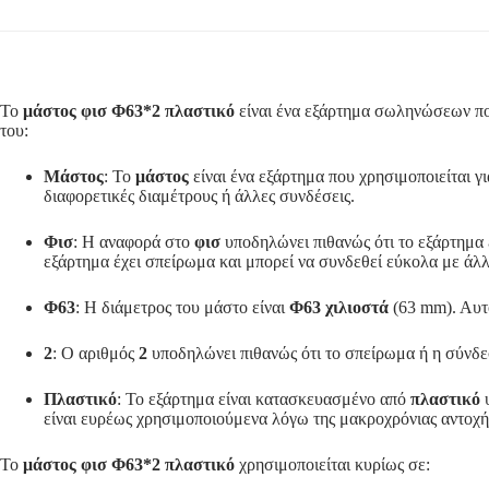
Το
μάστος φισ Φ63*2 πλαστικό
είναι ένα εξάρτημα σωληνώσεων πο
του:
Μάστος
: Το
μάστος
είναι ένα εξάρτημα που χρησιμοποιείται γ
διαφορετικές διαμέτρους ή άλλες συνδέσεις.
Φισ
: Η αναφορά στο
φισ
υποδηλώνει πιθανώς ότι το εξάρτημα έ
εξάρτημα έχει σπείρωμα και μπορεί να συνδεθεί εύκολα με άλ
Φ63
: Η διάμετρος του μάστο είναι
Φ63 χιλιοστά
(63 mm). Αυτό
2
: Ο αριθμός
2
υποδηλώνει πιθανώς ότι το σπείρωμα ή η σύνδεσ
Πλαστικό
: Το εξάρτημα είναι κατασκευασμένο από
πλαστικό
υ
είναι ευρέως χρησιμοποιούμενα λόγω της μακροχρόνιας αντοχής 
Το
μάστος φισ Φ63*2 πλαστικό
χρησιμοποιείται κυρίως σε: