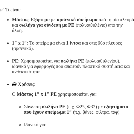
✅ Τι είναι:
Μάστος
: Εξάρτημα με
αρσενικό σπείρωμα
από τη μία πλευρά
και
σωλήνα για σύνδεση με PE
(πολυαιθυλένιο) από την
άλλη.
1″ x 1″
: Το σπείρωμα είναι
1 ίντσα
και στις δύο πλευρές
(αρσενικό).
ΡΕ
: Χρησιμοποιείται για
σωλήνα PE
(πολυαιθυλενίου),
ιδανικό για εφαρμογές που απαιτούν πλαστικά συστήματα και
ανθεκτικότητα.
🧰 Χρήσεις:
Ο
Μάστος 1″ x 1″ ΡΕ
χρησιμοποιείται για:
Σύνδεση
σωλήνα PE
(π.χ. Φ25, Φ32) με
εξαρτήματα
που έχουν σπείρωμα 1″
(π.χ. βάνες, φίλτρα, ταφ).
Ιδανικό για: