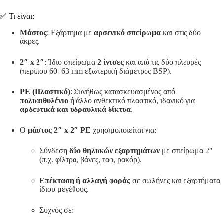
✅ Τι είναι:
Μάστος
: Εξάρτημα με
αρσενικό σπείρωμα
και στις δύο
άκρες.
2″ x 2″
: Ίδιο σπείρωμα
2 ίντσες
και από τις δύο πλευρές
(περίπου 60–63 mm εξωτερική διάμετρος BSP).
PE (Πλαστικό)
: Συνήθως κατασκευασμένος από
πολυαιθυλένιο
ή άλλο ανθεκτικό πλαστικό, ιδανικό για
αρδευτικά και υδραυλικά δίκτυα
.
Ο
μάστος 2″ x 2″ PE
χρησιμοποιείται για:
Σύνδεση
δύο θηλυκών εξαρτημάτων
με σπείρωμα 2″
(π.χ. φίλτρα, βάνες, ταφ, ρακόρ).
Επέκταση ή αλλαγή φοράς
σε σωλήνες και εξαρτήματα
ίδιου μεγέθους.
Συχνός σε: