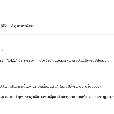
βίδες. Ας το αναλύσουμε:
μα.
ξη “ΒΙΔ.” δείχνει ότι η σύνδεση μπορεί να περιλαμβάνει
βίδες
για
άλλων εξαρτημάτων με σπείρωμα 1″ (π.χ. βάνες, συνδέσμους).
υχνά σε
σωληνώσεις υδάτων
,
υδραυλικές εφαρμογές
και
συστήματα