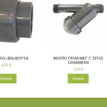
ΟΛ.-ΒΙΔ.Φ25*3/4
ΦΙΛΤΡΟ ΓΡΑΜ.ΜΕΓ 1″ ΣΙΤΑΣ
120/60ΜΕSH
4,50
€
3,50
€
Αγορά
Αγορά