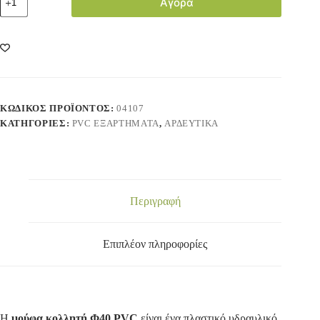
Αγορά
ΚΩΔΙΚΌΣ ΠΡΟΪΌΝΤΟΣ:
04107
ΚΑΤΗΓΟΡΊΕΣ:
PVC ΕΞΑΡΤΗΜΑΤΑ
,
ΑΡΔΕΥΤΙΚΑ
Περιγραφή
Επιπλέον πληροφορίες
Η
μούφα κολλητή Φ40 PVC
είναι ένα πλαστικό υδραυλικό