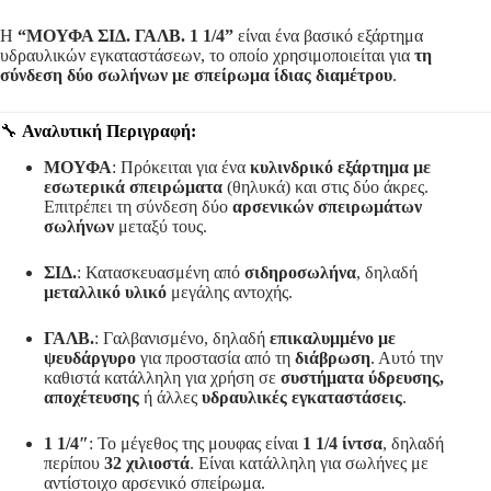
Η
“ΜΟΥΦΑ ΣΙΔ. ΓΑΛΒ. 1 1/4”
είναι ένα βασικό εξάρτημα
υδραυλικών εγκαταστάσεων, το οποίο χρησιμοποιείται για
τη
σύνδεση δύο σωλήνων με σπείρωμα ίδιας διαμέτρου
.
🔧
Αναλυτική Περιγραφή:
ΜΟΥΦΑ
: Πρόκειται για ένα
κυλινδρικό εξάρτημα με
εσωτερικά σπειρώματα
(θηλυκά) και στις δύο άκρες.
Επιτρέπει τη σύνδεση δύο
αρσενικών σπειρωμάτων
σωλήνων
μεταξύ τους.
ΣΙΔ.
: Κατασκευασμένη από
σιδηροσωλήνα
, δηλαδή
μεταλλικό υλικό
μεγάλης αντοχής.
ΓΑΛΒ.
: Γαλβανισμένο, δηλαδή
επικαλυμμένο με
ψευδάργυρο
για προστασία από τη
διάβρωση
. Αυτό την
καθιστά κατάλληλη για χρήση σε
συστήματα ύδρευσης,
αποχέτευσης
ή άλλες
υδραυλικές εγκαταστάσεις
.
1 1/4″
: Το μέγεθος της μουφας είναι
1 1/4 ίντσα
, δηλαδή
περίπου
32 χιλιοστά
. Είναι κατάλληλη για σωλήνες με
αντίστοιχο αρσενικό σπείρωμα.