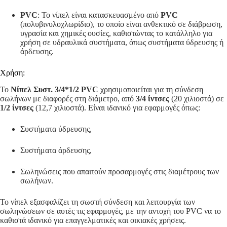
PVC
: Το νίπελ είναι κατασκευασμένο από
PVC
(πολυβινυλοχλωρίδιο), το οποίο είναι ανθεκτικό σε διάβρωση,
υγρασία και χημικές ουσίες, καθιστώντας το κατάλληλο για
χρήση σε υδραυλικά συστήματα, όπως συστήματα ύδρευσης ή
άρδευσης.
Χρήση:
Το
Νίπελ Συστ. 3/4*1/2 PVC
χρησιμοποιείται για τη σύνδεση
σωλήνων με διαφορές στη διάμετρο, από
3/4 ίντσες
(20 χιλιοστά) σε
1/2 ίντσες
(12,7 χιλιοστά). Είναι ιδανικό για εφαρμογές όπως:
Συστήματα ύδρευσης,
Συστήματα άρδευσης,
Σωληνώσεις που απαιτούν προσαρμογές στις διαμέτρους των
σωλήνων.
Το νίπελ εξασφαλίζει τη σωστή σύνδεση και λειτουργία των
σωληνώσεων σε αυτές τις εφαρμογές, με την αντοχή του PVC να το
καθιστά ιδανικό για επαγγελματικές και οικιακές χρήσεις.