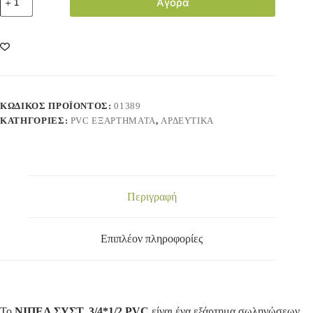
Αγορά
ΚΩΔΙΚΌΣ ΠΡΟΪΌΝΤΟΣ:
01389
ΚΑΤΗΓΟΡΊΕΣ:
PVC ΕΞΑΡΤΗΜΑΤΑ
,
ΑΡΔΕΥΤΙΚΑ
Περιγραφή
Επιπλέον πληροφορίες
Το
ΝΙΠΕΛ ΣΥΣΤ. 3/4*1/2 PVC
είναι ένα εξάρτημα σωληνώσεων