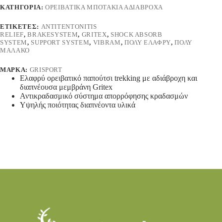
ΚΑΤΗΓΟΡΊΑ:
ΟΡΕΙΒΑΤΙΚΆ ΜΠΟΤΆΚΙΑ ΑΔΙΆΒΡΟΧΑ
ΕΤΙΚΈΤΕΣ:
ANTITENTONITIS
RELIEF
,
BRAKESYSTEM
,
GRITEX
,
SHOCK ABSORB
SYSTEM
,
SUPPORT SYSTEM
,
VIBRAM
,
ΠΟΛΎ ΕΛΑΦΡΎ
,
ΠΟΛΎ
ΜΑΛΑΚΌ
ΜΆΡΚΑ:
GRISPORT
Ελαφρύ ορειβατικό παπούτσι trekking με αδιάβροχη και
διαπνέουσα μεμβράνη Gritex
Αντικραδασμικό σύστημα απορρόφησης κραδασμών
Υψηλής ποιότητας διαπνέοντα υλικά