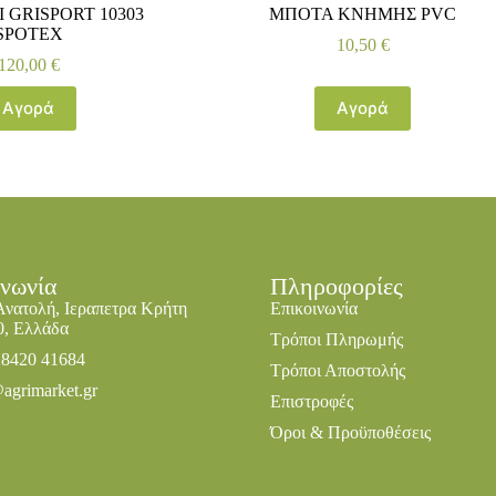
 GRISPORT 10303
ΜΠΟΤΑ ΚΝΗΜΗΣ PVC
SPOTEX
10,50
€
120,00
€
Αγορά
Αγορά
ινωνία
Πληροφορίες
Ανατολή, Ιεραπετρα Κρήτη
Επικοινωνία
0, Ελλάδα
Τρόποι Πληρωμής
28420 41684
Τρόποι Αποστολής
agrimarket.gr
Επιστροφές
Όροι & Προϋποθέσεις