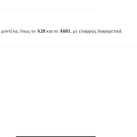
ά μοντέλα, όπως το
A20
και το
A601
, με ελαφρώς διαφορετικά