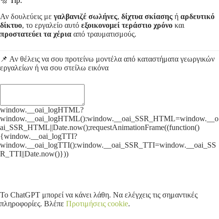
🔩 Tip:
Αν δουλεύεις με
γαλβανιζέ σωλήνες
,
δίχτυα σκίασης
ή
αρδευτικό
δίκτυο
, το εργαλείο αυτό
εξοικονομεί τεράστιο χρόνο
και
προστατεύει τα χέρια
από τραυματισμούς.
📌
Αν
θέλεις
να
σου
προτείνω
μοντέλα
από
καταστήματα
γεωργικών
εργαλείων
ή
να
σου
στείλω
εικόνα
window.__oai_logHTML?
window.__oai_logHTML():window.__oai_SSR_HTML=window.__o
ai_SSR_HTML||Date.now();requestAnimationFrame((function()
{window.__oai_logTTI?
window.__oai_logTTI():window.__oai_SSR_TTI=window.__oai_SS
R_TTI||Date.now()}))
Το ChatGPT μπορεί να κάνει λάθη. Να ελέγχεις τις σημαντικές
πληροφορίες. Βλέπε
Προτιμήσεις cookie
.