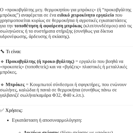
Ο «προκοβγάλτης μεγ. θερμοκηπίου για μπρόκες» (ή “προκοβγάλτης
μπρόκας”) αναφέρεται σε ένα
ειδικό χειροκίνητο εργαλείο
που
χρησιμοποιείται κυρίως σε θερμοκήπια ή αγροτικές εγκαταστάσεις
για την
τοποθέτηση ή αφαίρεση μπρόκας
(κλιπ/συνδέσμου) από τις
σωληνώσεις ή τα συστήματα στήριξης (συνήθως για δίκτυα
υδρονέφωσης, άρδευσης ή σκίασης).
🔧 Τι είναι:
🔹
Προκοβγάλτης (ή προκο-βγάλτης)
= εργαλείο που βοηθά να
«προκοπείς» (τοποθετείς) και να «βγάζεις» πλαστικές ή μεταλλικές
μπρόκες.
🔹
Μπρόκες
= Κουμπωτοί σύνδεσμοι ή σφιγκτήρες, που ενώνουν
σωλήνες, καλώδια ή πανιά σε θερμοκήπια (συνήθως πάνω σε
γαλβανιζέ σωλήνα/καμάρα Φ32, Φ40 κ.λπ.).
✅ Χρήσεις:
Εγκατάσταση ή αποσυναρμολόγηση:
Δικτύων σκίασης
(δίχτυ σκίασης με μπρόκες)