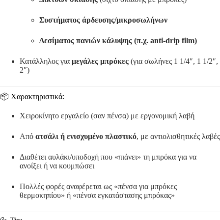
Συστήματος άρδευσης/μικροσωλήνων
Δεσίματος πανιών κάλυψης (π.χ. anti-drip film)
Κατάλληλος για
μεγάλες μπρόκες
(για σωλήνες 1 1/4″, 1 1/2″,
2″)
📦 Χαρακτηριστικά:
Χειροκίνητο εργαλείο (σαν πένσα) με εργονομική λαβή
Από
ατσάλι ή ενισχυμένο πλαστικό
, με αντιολισθητικές λαβές
Διαθέτει αυλάκι/υποδοχή που «πιάνει» τη μπρόκα για να
ανοίξει ή να κουμπώσει
Πολλές φορές αναφέρεται ως «πένσα για μπρόκες
θερμοκηπίου» ή «πένσα εγκατάστασης μπρόκας»