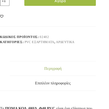
Αγορά
ΚΩΔΙΚΌΣ ΠΡΟΪΌΝΤΟΣ:
02402
ΚΑΤΗΓΟΡΊΕΣ:
PVC ΕΞΑΡΤΗΜΑΤΑ
,
ΑΡΔΕΥΤΙΚΑ
Περιγραφή
Επιπλέον πληροφορίες
Το
ΠΩΜΑ ΚΟΛ. ΘΗΛ. Φ40 PVC
είναι ένα εξάρτημα που