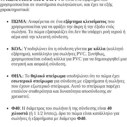
χρησιμοποιείται σε συστήματα σωληνώσεων, και έχει τα εξής
χαρακτηριστικά:
ΠΩΜΑ
: Αναφέρεται σε ένα
εξάρτημα κλεισίματος
που
χρησιμοποιείται για να φράξει την άκρη ή την έξοδο ενός
σωλήνα. Το πώμα εξασφαλίζει ότι δεν θα υπάρχει ροή υγρού ή
αέρα από την κλειστή σύνδεση.
ΚΟΛ.
: Υποδηλώνει ότι η σύνδεση γίνεται
με κόλλα
(κολλητό
εξάρτημα), κατάλληλο για σωλήνες PVC. Συνήθως,
χρησιμοποιείται ειδική κόλλα για PVC για να δημιουργηθεί μια
στεγανή και ασφαλή σύνδεση.
ΘΗΛ.
: Το
θηλυκό σπείρωμα
υποδηλώνει ότι το πώμα έχει
εσωτερικό σπείρωμα
για σύνδεση με εξαρτήματα ή σωλήνες
που έχουν εξωτερικό σπείρωμα. Αυτό το σπείρωμα παρέχει
επιπλέον σταθερότητα και δυνατότητα αποσύνδεσης αν
χρειαστεί.
Φ40
: Η διάμετρος του σωλήνα ή της σύνδεσης είναι
40
χιλιοστά
(ή 1 1/2 ίντσες), άρα το πώμα είναι κατάλληλο για
σωλήνες ή εξαρτήματα με διάμετρο
Φ40
.