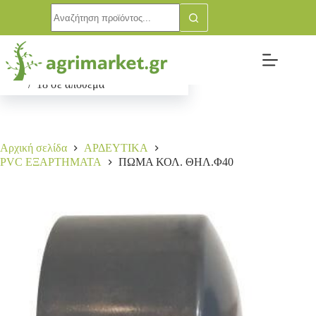
ΠΩΜΑ ΚΟΛ. ΘΗΛ.Φ40
Αγορά
0,75
€
18 σε απόθεμα
Αρχική σελίδα
ΑΡΔΕΥΤΙΚΑ
PVC ΕΞΑΡΤΗΜΑΤΑ
ΠΩΜΑ ΚΟΛ. ΘΗΛ.Φ40