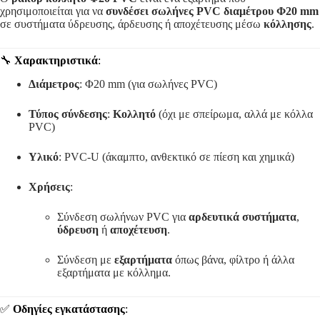
χρησιμοποιείται για να
συνδέσει σωλήνες PVC διαμέτρου Φ20 mm
σε συστήματα ύδρευσης, άρδευσης ή αποχέτευσης μέσω
κόλλησης
.
🔧
Χαρακτηριστικά
:
Διάμετρος
: Φ20 mm (για σωλήνες PVC)
Τύπος σύνδεσης
:
Κολλητό
(όχι με σπείρωμα, αλλά με κόλλα
PVC)
Υλικό
: PVC-U (άκαμπτο, ανθεκτικό σε πίεση και χημικά)
Χρήσεις
:
Σύνδεση σωλήνων PVC για
αρδευτικά συστήματα
,
ύδρευση
ή
αποχέτευση
.
Σύνδεση με
εξαρτήματα
όπως βάνα, φίλτρο ή άλλα
εξαρτήματα με κόλλημα.
✅
Οδηγίες εγκατάστασης
: