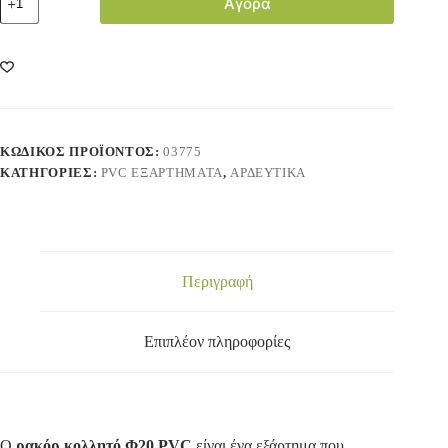
Αγορά
ΚΩΔΙΚΌΣ ΠΡΟΪΌΝΤΟΣ:
03775
ΚΑΤΗΓΟΡΊΕΣ:
PVC ΕΞΑΡΤΗΜΑΤΑ
,
ΑΡΔΕΥΤΙΚΑ
Περιγραφή
Επιπλέον πληροφορίες
Ο
ρακόρ κολλητό Φ20 PVC
είναι ένα εξάρτημα που