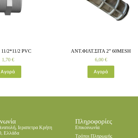
11/2*11/2 PVC
ΑΝΤ.ΦΙΛΤ.ΣΙΤΑ 2” 60MESH
1,70
€
6,00
€
Αγορά
Αγορά
ινωνία
Πληροφορίες
Ανατολή, Ιεραπετρα Κρήτη
Επικοινωνία
0, Ελλάδα
Τρόποι Πληρωμής