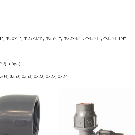
4″, Φ20×1″, Φ25×3/4″, Φ25×1″, Φ32×3/4″, Φ32×1″, Φ32×1 1/4″
Φ32(μαύρο)
203, 0252, 0253, 0322, 0323, 0324