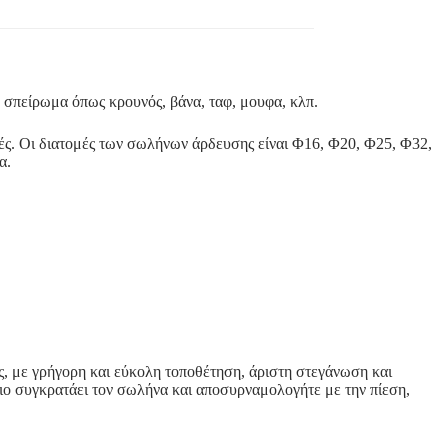
 σπείρωμα όπως κρουνός, βάνα, ταφ, μουφα, κλπ.
ές. Οι διατομές των σωλήνων άρδευσης είναι Φ16, Φ20, Φ25, Φ32,
α.
ς, με γρήγορη και εύκολη τοποθέτηση, άριστη στεγάνωση και
λιο συγκρατάει τον σωλήνα και αποσυρναμολογήτε με την πίεση,