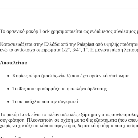
Το αρσενικό ρακόρ Lock χρησιμοποιείται ως ενδιάμεσος σύνδεσμος 
Κατασκευάζεται στην Ελλάδα από την Palaplast από υψηλής ποιότητ
ενώ τα αντίστοιχα σπειρώματα 1/2″, 3/4″, 1″. H μέγιστη πίεση λειτουρ
Αποτελείται:
Κυρίως σώμα (μαστός-νίπελ) που έχει αρσενικό σπείρωμα
Το Φις που προσαρμόζεται η σωλήνα άρδευσης
Το περικόχλιο που την συγκρατεί
Το ρακόρ Lock είναι το πλέον ασφαλές εξάρτημα για τις συνδεσμολογ
συγκράτηση. Πλεονεκτούν σε σχέση με τα Φις εξαρτήματα (που απευθ
χωρίς να χρειάζεται κάποιο σφιγκτήρα, δεματικό ή σύρμα που χρησιμ