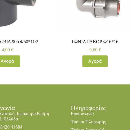
-ΒΙΔ.90ο Φ50*11/2
ΓΩΝΙΑ ΡΑΚΟΡ Φ16*16
4,00
€
0,60
€
Αγορά
Αγορά
ινωνία
Πληροφορίες
Ανατολή, Ιεραπετρα Κρήτη
Επικοινωνία
0, Ελλάδα
Τρόποι Πληρωμής
28420 41684
Τρόποι Αποστολής