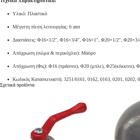
Τεχνικά Χαρακτηριστικά:
Υλικό: Πλαστικό
Μέγιστη πίεση λειτουργίας: 6 atm
Διαστάσεις: Φ16×1/2″, Φ16×3/4″, Φ16×1″, Φ20×1/2″, Φ20×3/
Απόχρωση (σώμα & περικόχλιο): Μαύρο
Απόχρωση (Φις): Φ16 (πράσινο), Φ20 (μπλε), Φ25(κόκκινο), 
Κωδικός Κατασκευαστή: 3251/0161, 0162, 0163, 0201, 0202, 0
Σχετικά προϊόντα