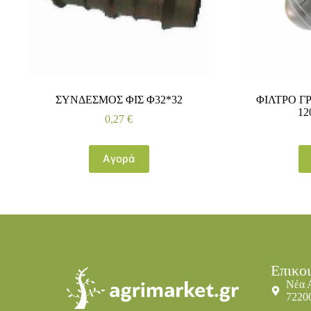
ΣΥΝΔΕΣΜΟΣ ΦΙΣ Φ32*32
ΦΙΛΤΡΟ ΓΡ
12
0,27
€
Αγορά
Επικο
Νέα 
7220