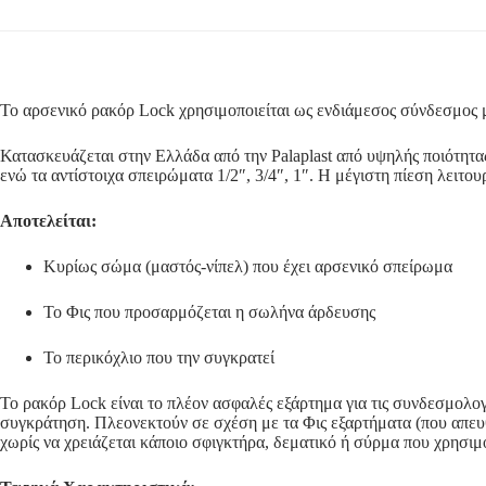
Το αρσενικό ρακόρ Lock χρησιμοποιείται ως ενδιάμεσος σύνδεσμος 
Κατασκευάζεται στην Ελλάδα από την Palaplast από υψηλής ποιότητ
ενώ τα αντίστοιχα σπειρώματα 1/2″, 3/4″, 1″. H μέγιστη πίεση λειτουρ
Αποτελείται:
Κυρίως σώμα (μαστός-νίπελ) που έχει αρσενικό σπείρωμα
Το Φις που προσαρμόζεται η σωλήνα άρδευσης
Το περικόχλιο που την συγκρατεί
Το ρακόρ Lock είναι το πλέον ασφαλές εξάρτημα για τις συνδεσμολογ
συγκράτηση. Πλεονεκτούν σε σχέση με τα Φις εξαρτήματα (που απευθ
χωρίς να χρειάζεται κάποιο σφιγκτήρα, δεματικό ή σύρμα που χρησιμ