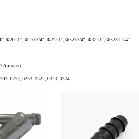
4″, Φ20×1″, Φ25×3/4″, Φ25×1″, Φ32×3/4″, Φ32×1″, Φ32×1 1/4″
Φ32(μαύρο)
203, 0252, 0253, 0322, 0323, 0324