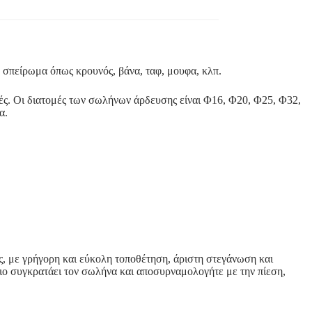
 σπείρωμα όπως κρουνός, βάνα, ταφ, μουφα, κλπ.
ές. Οι διατομές των σωλήνων άρδευσης είναι Φ16, Φ20, Φ25, Φ32,
α.
ς, με γρήγορη και εύκολη τοποθέτηση, άριστη στεγάνωση και
λιο συγκρατάει τον σωλήνα και αποσυρναμολογήτε με την πίεση,