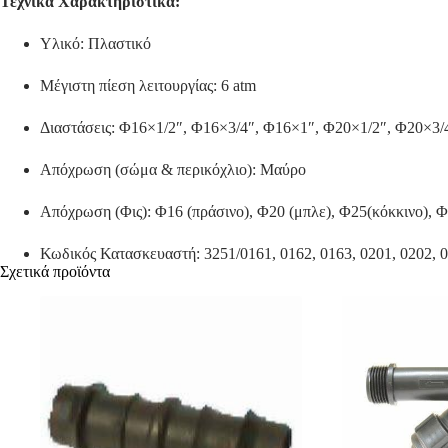
Τεχνικά Χαρακτηριστικά:
Υλικό: Πλαστικό
Μέγιστη πίεση λειτουργίας: 6 atm
Διαστάσεις: Φ16×1/2″, Φ16×3/4″, Φ16×1″, Φ20×1/2″, Φ20×3/
Απόχρωση (σώμα & περικόχλιο): Μαύρο
Απόχρωση (Φις): Φ16 (πράσινο), Φ20 (μπλε), Φ25(κόκκινο), 
Κωδικός Κατασκευαστή: 3251/0161, 0162, 0163, 0201, 0202, 0
Σχετικά προϊόντα