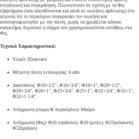
στεγάνωση και συγκράτηση. Πλεονεκτούν σε σχέση με τα Φις
εξαρτήματα (που απευθύνονται και αυτά σε σωλήνες άρδευσης) στο
γεγονός ότι το περικόχλιο συγκρατάει τον σωλήνα και
αποσυρναμολογήτε με την πίεση, χωρίς να χρειάζεται κάποιο
σφιγκτήρα, δεματικό ή σύρμα που χρησιμοποιούνται συνήθως στα
Φις.
Τεχνικά Χαρακτηριστικά:
Υλικό: Πλαστικό
Μέγιστη πίεση λειτουργίας: 6 atm
Διαστάσεις: Φ16×1/2″, Φ16×3/4″, Φ16×1″, Φ20×1/2″,
Φ20×3/4″, Φ20×1″, Φ25×3/4″, Φ25×1″, Φ32×3/4″, Φ32×1″,
Φ32×1 1/4″
Απόχρωση (σώμα & περικόχλιο): Μαύρο
Απόχρωση (Φις): Φ16 (πράσινο), Φ20 (μπλε), Φ25(κόκκινο),
Φ32(μαύρο)