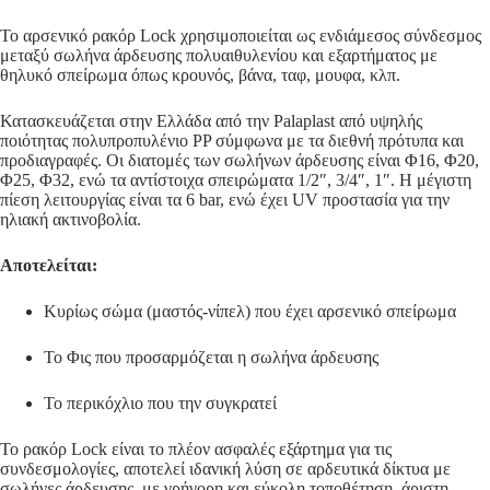
Το αρσενικό ρακόρ Lock χρησιμοποιείται ως ενδιάμεσος σύνδεσμος
μεταξύ σωλήνα άρδευσης πολυαιθυλενίου και εξαρτήματος με
θηλυκό σπείρωμα όπως κρουνός, βάνα, ταφ, μουφα, κλπ.
Κατασκευάζεται στην Ελλάδα από την Palaplast από υψηλής
ποιότητας πολυπροπυλένιο PP σύμφωνα με τα διεθνή πρότυπα και
προδιαγραφές. Οι διατομές των σωλήνων άρδευσης είναι Φ16, Φ20,
Φ25, Φ32, ενώ τα αντίστοιχα σπειρώματα 1/2″, 3/4″, 1″. H μέγιστη
πίεση λειτουργίας είναι τα 6 bar, ενώ έχει UV προστασία για την
ηλιακή ακτινοβολία.
Αποτελείται:
Κυρίως σώμα (μαστός-νίπελ) που έχει αρσενικό σπείρωμα
Το Φις που προσαρμόζεται η σωλήνα άρδευσης
Το περικόχλιο που την συγκρατεί
Το ρακόρ Lock είναι το πλέον ασφαλές εξάρτημα για τις
συνδεσμολογίες, αποτελεί ιδανική λύση σε αρδευτικά δίκτυα με
σωλήνες άρδευσης, με γρήγορη και εύκολη τοποθέτηση, άριστη