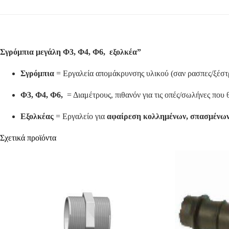
Σγρόμπια μεγάλη Φ3, Φ4, Φ6, εξολκέα”
Σγρόμπια
= Εργαλεία απομάκρυνσης υλικού (σαν ρασπες/ξέστ
Φ3, Φ4, Φ6,
= Διαμέτρους, πιθανόν για τις οπές/σωλήνες που
Εξολκέας
= Εργαλείο για
αφαίρεση κολλημένων, σπασμένω
Σχετικά προϊόντα