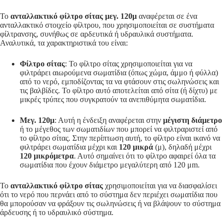
Το
ανταλλακτικό φίλτρο σίτας μεγ. 120μ
αναφέρεται σε ένα
ανταλλακτικό στοιχείο φίλτρου, που χρησιμοποιείται σε συστήματα
φίλτρανσης, συνήθως σε αρδευτικά ή υδραυλικά συστήματα.
Αναλυτικά, τα χαρακτηριστικά του είναι:
Φίλτρο σίτας
: Το φίλτρο σίτας χρησιμοποιείται για να
φιλτράρει αιωρούμενα σωματίδια (όπως χώμα, άμμο ή φύλλα)
από το νερό, εμποδίζοντας τα να φτάσουν στις σωληνώσεις και
τις βαλβίδες. Το φίλτρο αυτό αποτελείται από σίτα (ή δίχτυ) με
μικρές τρύπες που συγκρατούν τα ανεπιθύμητα σωματίδια.
Μεγ. 120μ
: Αυτή η ένδειξη αναφέρεται στην
μέγιστη διάμετρο
ή το μέγεθος των σωματιδίων που μπορεί να φιλτραριστεί από
το φίλτρο σίτας. Στην περίπτωση αυτή, το φίλτρο είναι ικανό να
φιλτράρει σωματίδια μέχρι και
120 μικρά
(μ), δηλαδή μέχρι
120 μικρόμετρα
. Αυτό σημαίνει ότι το φίλτρο αφαιρεί όλα τα
σωματίδια που έχουν διάμετρο μεγαλύτερη από 120 μm.
Το
ανταλλακτικό φίλτρο σίτας
χρησιμοποιείται για να διασφαλίσει
ότι το νερό που περνάει από το σύστημα δεν περιέχει σωματίδια που
θα μπορούσαν να φράξουν τις σωληνώσεις ή να βλάψουν το σύστημα
άρδευσης ή το υδραυλικό σύστημα.