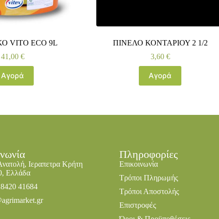
Ο VITO ECO 9L
ΠΙΝΕΛΟ ΚΟΝΤΑΡΙΟΥ 2 1/2
41,00
€
3,60
€
Αγορά
Αγορά
ινωνία
Πληροφορίες
Ανατολή, Ιεραπετρα Κρήτη
Επικοινωνία
0, Ελλάδα
Τρόποι Πληρωμής
28420 41684
Τρόποι Αποστολής
agrimarket.gr
Επιστροφές
Όροι & Προϋποθέσεις