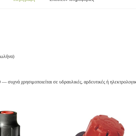
σωλήνα)
0
— συχνά χρησιμοποιείται σε υδραυλικές, αρδευτικές ή ηλεκτρολογικ