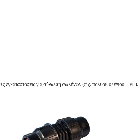
ές εγκαταστάσεις για σύνδεση σωλήνων (π.χ. πολυαιθυλένιου – PE).