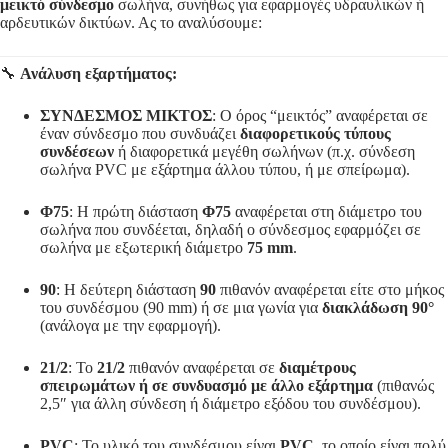
μεικτό σύνδεσμο
σωλήνα, συνήθως για εφαρμογές υδραυλικών ή
αρδευτικών δικτύων. Ας το αναλύσουμε:
🔧
Ανάλυση εξαρτήματος:
ΣΥΝΔΕΣΜΟΣ ΜΙΚΤΟΣ
: Ο όρος “μεικτός” αναφέρεται σε
έναν σύνδεσμο που συνδυάζει
διαφορετικούς τύπους
συνδέσεων
ή διαφορετικά μεγέθη σωλήνων (π.χ. σύνδεση
σωλήνα PVC με εξάρτημα άλλου τύπου, ή με σπείρωμα).
Φ75
: Η πρώτη διάσταση
Φ75
αναφέρεται στη διάμετρο του
σωλήνα που συνδέεται, δηλαδή ο σύνδεσμος εφαρμόζει σε
σωλήνα με εξωτερική διάμετρο
75 mm
.
90
: Η δεύτερη διάσταση
90
πιθανόν αναφέρεται είτε στο μήκος
του συνδέσμου (90 mm) ή σε μια γωνία για
διακλάδωση 90°
(ανάλογα με την εφαρμογή).
21/2
: Το
21/2
πιθανόν αναφέρεται σε
διαμέτρους
σπειρωμάτων ή σε συνδυασμό με άλλο εξάρτημα
(πιθανώς
2,5″ για άλλη σύνδεση ή διάμετρο εξόδου του συνδέσμου).
PVC
: Το υλικό του συνδέσμου είναι
PVC
, το οποίο είναι πολύ