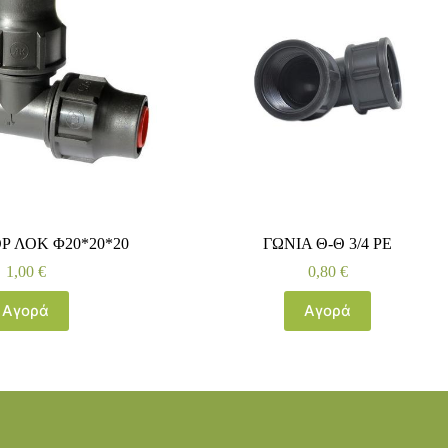
Ρ ΛΟΚ Φ20*20*20
ΓΩΝΙΑ Θ-Θ 3/4 ΡΕ
1,00
€
0,80
€
Αγορά
Αγορά