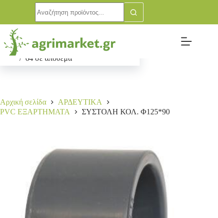
ΣΥΣΤΟΛΗ ΚΟΛ. Φ125*90
Αγορά
5,80
€
64 σε απόθεμα
Αρχική σελίδα
ΑΡΔΕΥΤΙΚΑ
PVC ΕΞΑΡΤΗΜΑΤΑ
ΣΥΣΤΟΛΗ ΚΟΛ. Φ125*90