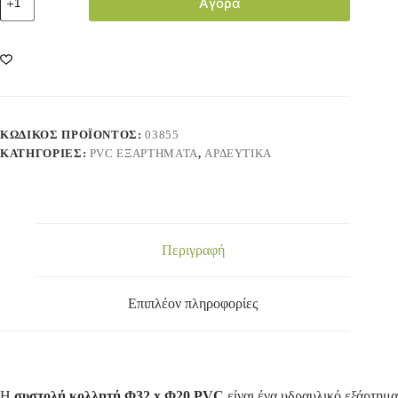
Αγορά
ΚΩΔΙΚΌΣ ΠΡΟΪΌΝΤΟΣ:
03855
ΚΑΤΗΓΟΡΊΕΣ:
PVC ΕΞΑΡΤΗΜΑΤΑ
,
ΑΡΔΕΥΤΙΚΑ
Περιγραφή
Επιπλέον πληροφορίες
Η
συστολή κολλητή Φ32 x Φ20 PVC
είναι ένα υδραυλικό εξάρτημα