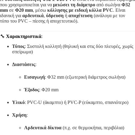
που χρησιμοποιείται για να
μειώσει τη διάμετρο
από σωλήνα
Φ32
mm
σε
Φ20 mm
, μέσω
κόλλησης με ειδική κόλλα PVC
. Είναι
ιδανική για
αρδευτικά
,
ύδρευση
ή
αποχέτευση
(ανάλογα με τον
τύπο του PVC – πίεσης ή αποχετευτικό).
🔧
Χαρακτηριστικά
:
Τύπος
: Συστολή κολλητή (θηλυκή και στις δύο πλευρές, χωρίς
σπείρωμα)
Διαστάσεις
:
Εισαγωγή
: Φ32 mm (εξωτερική διάμετρος σωλήνα)
Έξοδος
: Φ20 mm
Υλικό
: PVC-U (άκαμπτο) ή PVC-P (εύκαμπτο, σπανιότερο)
Χρήση
:
Αρδευτικά δίκτυα
(π.χ. σε θερμοκήπια, περιβόλια)