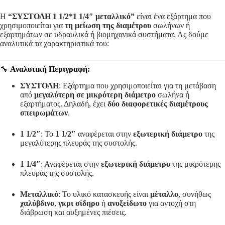
Η
“ΣΥΣΤΟΛΗ 1 1/2*1 1/4″ μεταλλικό”
είναι ένα εξάρτημα που
χρησιμοποιείται για
τη μείωση της διαμέτρου
σωλήνων ή
εξαρτημάτων σε υδραυλικά ή βιομηχανικά συστήματα. Ας δούμε
αναλυτικά τα χαρακτηριστικά του:
🔧
Αναλυτική Περιγραφή:
ΣΥΣΤΟΛΗ
: Εξάρτημα που χρησιμοποιείται για τη μετάβαση
από
μεγαλύτερη σε μικρότερη διάμετρο
σωλήνα ή
εξαρτήματος. Δηλαδή, έχει
δύο διαφορετικές διαμέτρους
σπειρωμάτων
.
1 1/2″
: Το
1 1/2″
αναφέρεται στην
εξωτερική διάμετρο
της
μεγαλύτερης πλευράς της συστολής.
1 1/4″
: Αναφέρεται στην
εξωτερική διάμετρο
της μικρότερης
πλευράς της συστολής.
Μεταλλικό
: Το υλικό κατασκευής είναι
μέταλλο
, συνήθως
χαλύβδινο
,
γκρι σίδηρο
ή
ανοξείδωτο
για αντοχή στη
διάβρωση και αυξημένες πιέσεις.