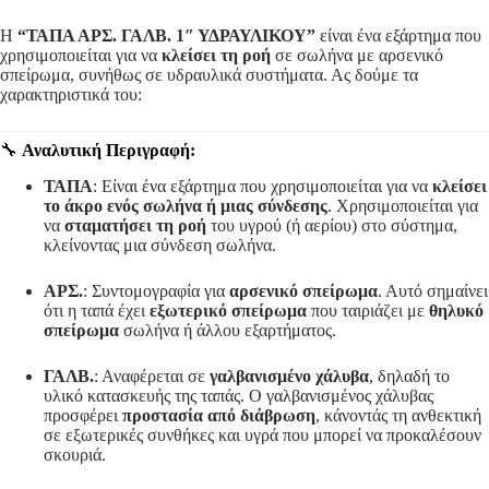
Η
“ΤΑΠΑ ΑΡΣ. ΓΑΛΒ. 1″ ΥΔΡΑΥΛΙΚΟΥ”
είναι ένα εξάρτημα που
χρησιμοποιείται για να
κλείσει τη ροή
σε σωλήνα με αρσενικό
σπείρωμα, συνήθως σε υδραυλικά συστήματα. Ας δούμε τα
χαρακτηριστικά του:
🔧
Αναλυτική Περιγραφή:
ΤΑΠΑ
: Είναι ένα εξάρτημα που χρησιμοποιείται για να
κλείσει
το άκρο ενός σωλήνα ή μιας σύνδεσης
. Χρησιμοποιείται για
να
σταματήσει τη ροή
του υγρού (ή αερίου) στο σύστημα,
κλείνοντας μια σύνδεση σωλήνα.
ΑΡΣ.
: Συντομογραφία για
αρσενικό σπείρωμα
. Αυτό σημαίνει
ότι η ταπά έχει
εξωτερικό σπείρωμα
που ταιριάζει με
θηλυκό
σπείρωμα
σωλήνα ή άλλου εξαρτήματος.
ΓΑΛΒ.
: Αναφέρεται σε
γαλβανισμένο χάλυβα
, δηλαδή το
υλικό κατασκευής της ταπάς. Ο γαλβανισμένος χάλυβας
προσφέρει
προστασία από διάβρωση
, κάνοντάς τη ανθεκτική
σε εξωτερικές συνθήκες και υγρά που μπορεί να προκαλέσουν
σκουριά.