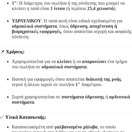
1″
: Η διάμετρος του σωλήνα ή της σύνδεσης που μπορεί να
κλείσει η ταπά είναι
1 ίντσα
(ή περίπου
25,4 χιλιοστά
).
ΥΔΡΑΥΛΙΚΟΥ
: Η ταπά αυτή είναι ειδικά σχεδιασμένη για
υδραυλικά συστήματα
, όπως
ύδρευση, αποχέτευση ή
βιομηχανικές εφαρμογές
, όπου απαιτείται ισχυρή και ασφαλής
σύνδεση.
📌
Χρήσεις:
Χρησιμοποιείται για να
κλείσει
ή να
απομονώσει
ένα τμήμα
του σωλήνα σε
υδραυλικά συστήματα
.
Ιδανική για εφαρμογές όπου απαιτείται
διάκοπή της ροής
νερού ή άλλου υγρού σε σωλήνα
1″
διαμέτρου.
Συχνά χρησιμοποιείται σε
συστήματα ύδρευσης
ή
αρδευτικά
συστήματα
.
✅
Υλικά Κατασκευής:
Κατασκευασμένη από
γαλβανισμένο χάλυβα
, το οποίο