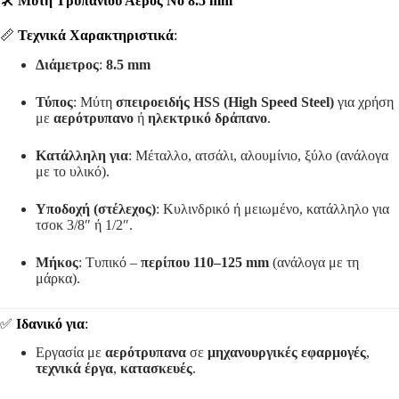
🛠️
Μύτη Τρυπανιού Αέρος Νο 8.5 mm
📏
Τεχνικά Χαρακτηριστικά
:
Διάμετρος
:
8.5 mm
Τύπος
: Μύτη
σπειροειδής HSS (High Speed Steel)
για χρήση
με
αερότρυπανο
ή
ηλεκτρικό δράπανο
.
Κατάλληλη για
: Μέταλλο, ατσάλι, αλουμίνιο, ξύλο (ανάλογα
με το υλικό).
Υποδοχή (στέλεχος)
: Κυλινδρικό ή μειωμένο, κατάλληλο για
τσοκ 3/8″ ή 1/2″.
Μήκος
: Τυπικό –
περίπου 110–125 mm
(ανάλογα με τη
μάρκα).
✅
Ιδανικό για
:
Εργασία με
αερότρυπανα
σε
μηχανουργικές εφαρμογές
,
τεχνικά έργα
,
κατασκευές
.