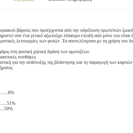
ριακού βάρους που προέρχονται από την υδρόλυση πρωτεϊνών ζωικής 
ηριστεί σαν ένα γενικό αζωτούχο λίπασμα επειδή από μόνο του είναι
θμιστικές λειτουργίες των φυτών .Τα αποτελέσματα με τη χρήση του δ
 χάρις στη φυσική χηλική δράση των αμινοξέων
αρασιτικές συνθήκες
ιστική για την ανάπτυξης της βλάστησης και τη παραγωγή των καρπών
τήματος
….8%
……51%
.50%