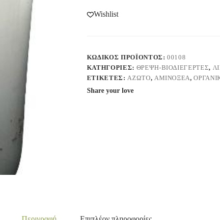
Wishlist
ΚΩΔΙΚΌΣ ΠΡΟΪΌΝΤΟΣ:
00108
ΚΑΤΗΓΟΡΊΕΣ:
ΘΡΕΨΗ-ΒΙΟΔΙΕΓΕΡΤΕΣ
,
Λ
ΕΤΙΚΈΤΕΣ:
ΆΖΩΤΟ
,
ΑΜΙΝΟΞΈΑ
,
ΟΡΓΑΝΙ
Share your love
Περιγραφή
Επιπλέον πληροφορίες