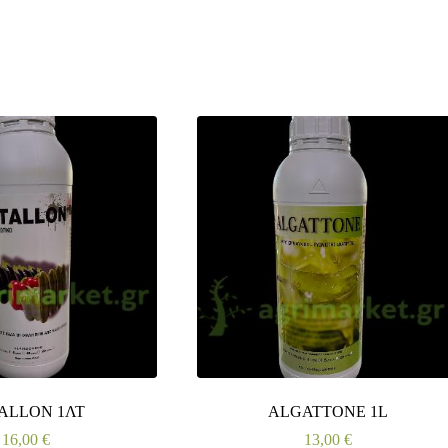
ALLON 1ΛΤ
ALGATTONE 1L
16,00
€
13,00
€