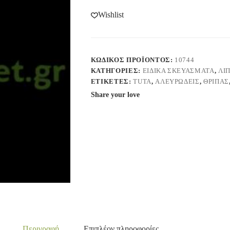
Wishlist
ΚΩΔΙΚΌΣ ΠΡΟΪΌΝΤΟΣ:
10744
ΚΑΤΗΓΟΡΊΕΣ:
ΕΙΔΙΚΑ ΣΚΕΥΑΣΜΑΤΑ
,
ΛΙ
ΕΤΙΚΈΤΕΣ:
TUTA
,
ΑΛΕΥΡΏΔΕΙΣ
,
ΘΡΊΠΑΣ
Share your love
Περιγραφή
Επιπλέον πληροφορίες