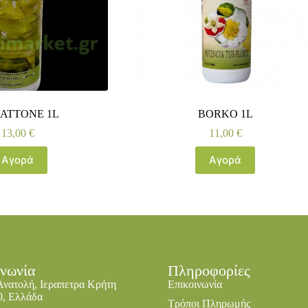
ATTONE 1L
BORKO 1L
13,00
€
11,00
€
Αγορά
Αγορά
ινωνία
Πληροφορίες
Ανατολή, Ιεραπετρα Κρήτη
Επικοινωνία
0, Ελλάδα
Τρόποι Πληρωμής