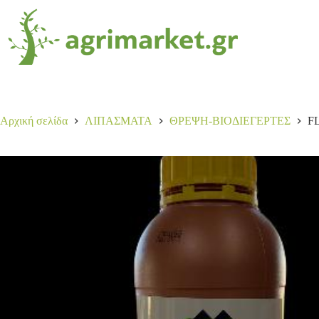
FLORONE 1L
Αγορά
43,00
€
10 σε απόθεμα
Αρχική σελίδα
ΛΙΠΑΣΜΑΤΑ
ΘΡΕΨΗ-ΒΙΟΔΙΕΓΕΡΤΕΣ
F