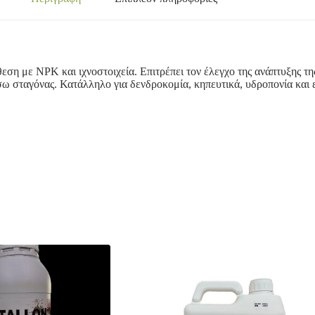
ση με ΝΡΚ και ιχνοστοιχεία. Επιτρέπει τον έλεγχο της ανάπτυξης της
ω σταγόνας. Κατάλληλο για δενδροκομία, κηπευτικά, υδροπονία και ε