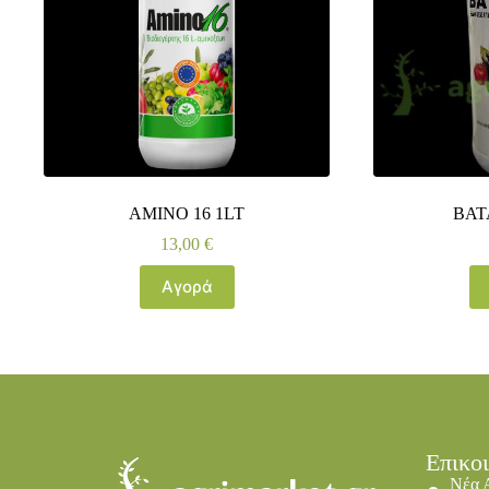
AMINO 16 1LT
BAT
13,00
€
Αγορά
Επικο
Νέα 