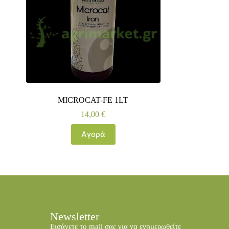
MICROCAT-FE 1LT
14,00
€
Αγορά
Newsletter
Εισάγετε το mail σας για να ενημερωθείτε