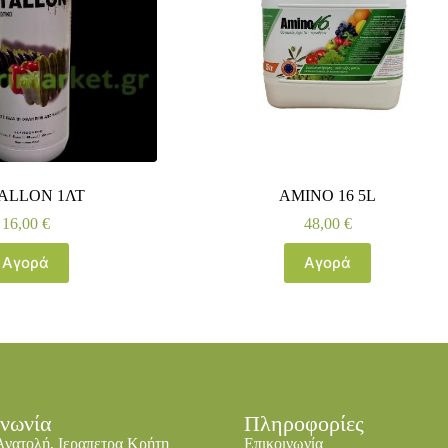
ALLON 1ΛΤ
AMINO 16 5L
16,00
€
48,00
€
Αγορά
Αγορά
ινωνία
Πληροφορίες
Ανατολή, Ιεραπετρα Κρήτη
Επικοινωνία