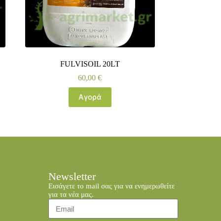
FULVISOIL 20LT
60,00
€
Αγορά
Newsletter
Εισάγετε το mail σας για να ενημερωθείτε
για τα νέα μας.