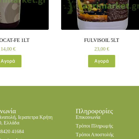
OCAT-FE 1LT
FULVISOIL 5LT
14,00
€
23,00
€
Αγορά
Αγορά
ινωνία
Πληροφορίες
Ανατολή, Ιεραπετρα Κρήτη
Επικοινωνία
0, Ελλάδα
Τρόποι Πληρωμής
28420 41684
Τρόποι Αποστολής